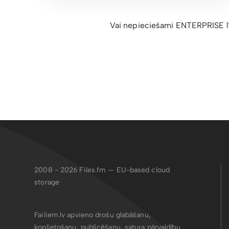
Vai nepieciešami ENTERPRISE līm
2008 - 2026
Files.fm — EU-based cloud
storage
Failiem.lv apvieno drošu glabāšanu,
koplietošanu, publicēšanu, satura pārvaldību