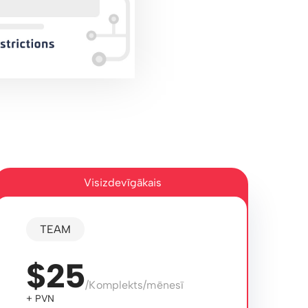
Visizdevīgākais
TEAM
$25
/Komplekts/mēnesī
+ PVN