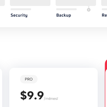
PRO
$9.9
/mēnesī