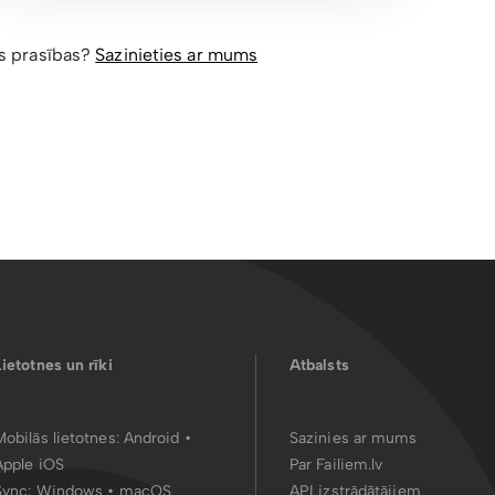
as prasības?
Sazinieties ar mums
Lietotnes un rīki
Atbalsts
Mobilās lietotnes:
Android
•
Sazinies ar mums
Apple iOS
Par Failiem.lv
Sync:
Windows • macOS
API izstrādātājiem