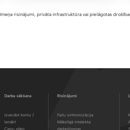
eņa risinājumi, privāta infrastruktūra vai pielāgotas drošīb
Darba sākšana
Risinājumi
Izveidot kontu /
Failu sinhronizācija
Ienākt
Mākslīgā intelekta
Cenu plāni
darbplūsmas