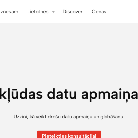
iznesam
Lietotnes
Discover
Cenas
 kļūdas datu apmaiņa
Uzzini, kā veikt drošu datu apmaiņu un glabāšanu.
Pieteikties konsultācijai