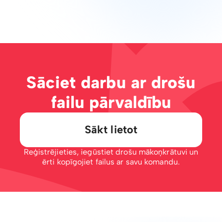
Sāciet darbu ar drošu
failu pārvaldību
Sākt lietot
Reģistrējieties, iegūstiet drošu mākoņkrātuvi un
ērti kopīgojiet failus ar savu komandu.