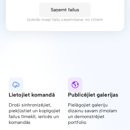
Saņemt failus
Izveido mapi failu saņemšanai no citiem
Lietojiet komandā
Publicējiet galerijas
Droši sinhronizējiet,
Pielāgojiet galeriju
piekļūstiet un kopīgojiet
dizainu savam zīmolam
failus tīmeklī, ierīcēs un
un demonstrējiet
komandās
portfolio