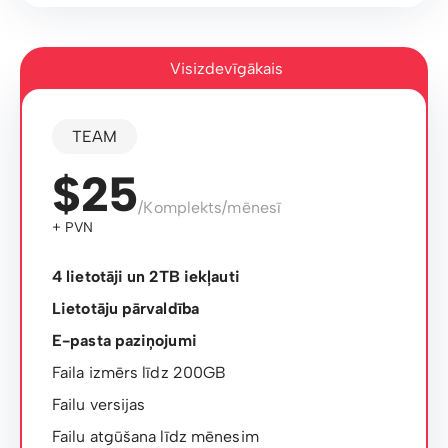
Visizdevīgākais
TEAM
$25
/Komplekts/mēnesī
+ PVN
4 lietotāji un 2TB iekļauti
Lietotāju pārvaldība
E-pasta paziņojumi
Faila izmērs līdz 200GB
Failu versijas
Failu atgūšana līdz mēnesim