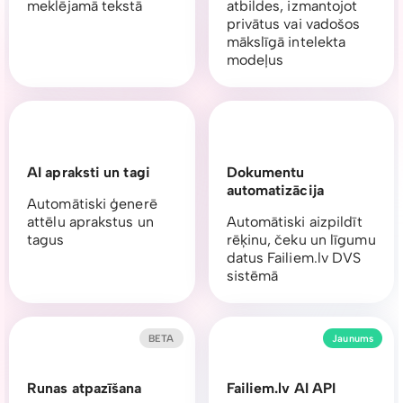
meklējamā tekstā
atbildes, izmantojot
privātus vai vadošos
mākslīgā intelekta
modeļus
AI apraksti un tagi
Dokumentu
automatizācija
Automātiski ģenerē
attēlu aprakstus un
Automātiski aizpildīt
tagus
rēķinu, čeku un līgumu
datus Failiem.lv DVS
sistēmā
BETA
Jaunums
Runas atpazīšana
Failiem.lv AI API