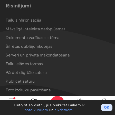
Risinājumi
Failu sinhronizācija
Mākslīgā intelekta darbplūsmas
Dokumentu vadības sistēma
Šifrētas dublējumkopijas
Serveri un privātā mākoņdatošana
Failu ielādes formas
Pārdot digitālo saturu
Publicēt saturu
Foto izdruku pasūtīšana
Bergafoto drukas produkti
Lietojot šo vietni, jūs piekrītat Failiem.lv
OK
Izvēlne
Mani faili
PRO
Ieiet
noteikumiem
un
sīkdatnēm.