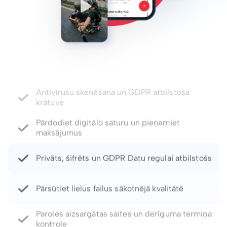
Pārdodiet digitālo saturu un pieņemiet
maksājumus
Privāts, šifrēts un GDPR Datu regulai atbilstošs
Pārsūtiet lielus failus sākotnējā kvalitātē
Paroles aizsargātas saites un derīguma termiņa
kontrole
Atjaunojiet izdzēstos failus un failu versijas līdz