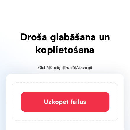
Uzticama un ātra lielu
failu pārsūtīšana
Uzkopēt failus