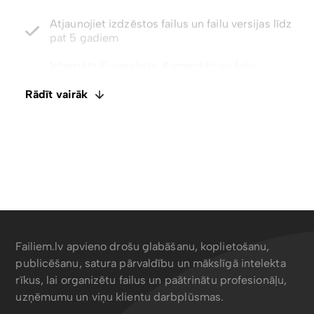
pat 5 gadiem
Integrēts E-paraksts. Komentāri un failu
ietagošana
Atspējot lejupielādes ar tikai skatīšanas piekļuvi
Rādīt vairāk
Meklēt saturu, metadatus, tagus un EXIF ​​datus
Failiem.lv apvieno drošu glabāšanu, koplietošanu,
publicēšanu, satura pārvaldību un mākslīgā intelekta
rīkus, lai organizētu failus un paātrinātu profesionāļu,
uzņēmumu un viņu klientu darbplūsmas.