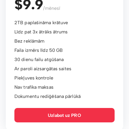
$9.9
/mēnesī
2TB paplašināma krātuve
Līdz pat 3x ātrāks ātrums
Bez reklāmām
Faila izmērs līdz 50 GB
30 dienu failu atgūšana
Ar paroli aizsargātas saites
Piekļuves kontrole
Nav trafika maksas
Dokumentu rediģēšana pārlūkā
Uzlabot uz PRO