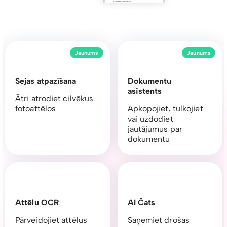
Jaunums
Jaunums
Sejas atpazīšana
Dokumentu
asistents
Ātri atrodiet cilvēkus
fotoattēlos
Apkopojiet, tulkojiet
vai uzdodiet
jautājumus par
dokumentu
Attēlu OCR
AI Čats
Pārveidojiet attēlus
Saņemiet drošas