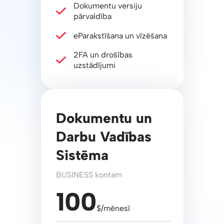
Dokumentu versiju
pārvaldība
eParakstīšana un vīzēšana
2FA un drošības
uzstādījumi
Dokumentu un
Darbu Vadības
Sistēma
BUSINESS kontam
100
$/mēnesī