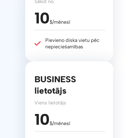
Sākot no
10
$/mēnesī
Pievieno diska vietu pēc
nepieciešamības
BUSINESS
lietotājs
Viens lietotājs
10
$/mēnesī