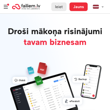
Ieiet
Jauns
Droši mākoņa risinājumi
tavam biznesam