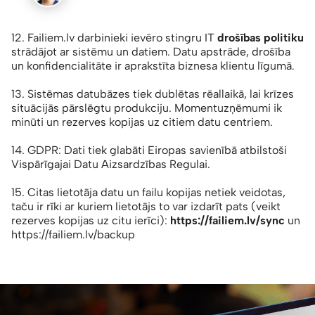
12. Failiem.lv darbinieki ievēro stingru IT
drošības politiku
strādājot ar sistēmu un datiem. Datu apstrāde, drošība
un konfidencialitāte ir aprakstīta biznesa klientu līgumā.
13. Sistēmas datubāzes tiek dublētas rēallaikā, lai krīzes
situācijās pārslēgtu produkciju. Momentuzņēmumi ik
minūti un rezerves kopijas uz citiem datu centriem.
14. GDPR: Dati tiek glabāti Eiropas savienībā atbilstoši
Vispārīgajai Datu Aizsardzības Regulai.
15. Citas lietotāja datu un failu kopijas netiek veidotas,
taču ir rīki ar kuriem lietotājs to var izdarīt pats (veikt
rezerves kopijas uz citu ierīci):
https://failiem.lv/sync
un
https://failiem.lv/backup