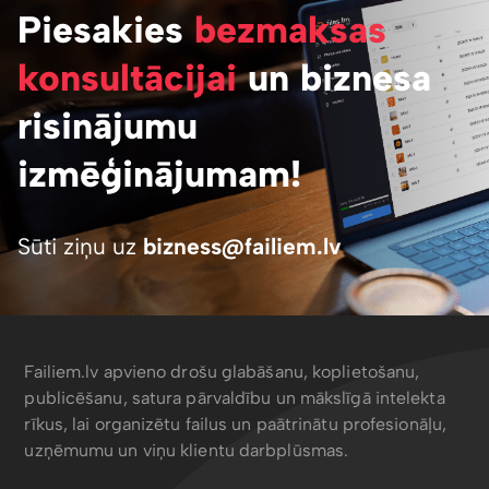
Piesakies
bezmaksas
konsultācijai
un biznesa
risinājumu
izmēģinājumam!
Sūti ziņu uz
bizness@failiem.lv
Failiem.lv apvieno drošu glabāšanu, koplietošanu,
publicēšanu, satura pārvaldību un mākslīgā intelekta
rīkus, lai organizētu failus un paātrinātu profesionāļu,
uzņēmumu un viņu klientu darbplūsmas.