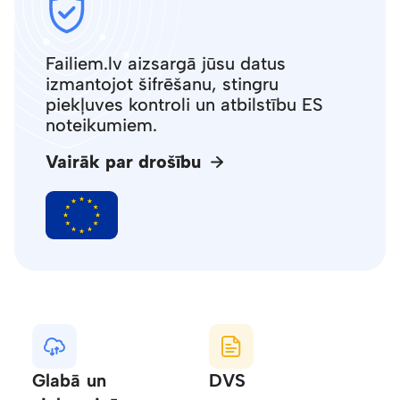
Failiem.lv aizsargā jūsu datus
izmantojot šifrēšanu, stingru
piekļuves kontroli un atbilstību ES
noteikumiem.
Vairāk par drošību
Glabā un
DVS