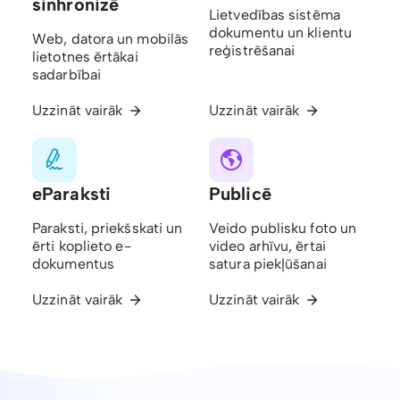
sinhronizē
Lietvedības sistēma
dokumentu un klientu
Web, datora un mobilās
reģistrēšanai
lietotnes ērtākai
sadarbībai
Uzzināt vairāk
Uzzināt vairāk
eParaksti
Publicē
Paraksti, priekšskati un
Veido publisku foto un
ērti koplieto e-
video arhīvu, ērtai
dokumentus
satura piekļūšanai
Uzzināt vairāk
Uzzināt vairāk