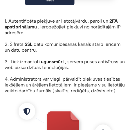
1. Autentificēta piekļuve ar lietotājvārdu, paroli un
2FA
apstiprinājumu
. Ierobežojiet piekļuvi no norādītajām IP
adresēm.
2. Šifrēts
SSL
datu komunicēšanas kanāls starp ierīcēm
un datu centru.
3. Tiek izmantoti
ugunsmūri
, servera puses antivīruss un
web aizsardzības tehnoloģijas.
4. Administrators var viegli pārvaldīt piekļuves tiesības
iekšējiem un ārējiem lietotājiem. Ir pieejams visu lietotāju
veikto darbību žurnāls (skatīts, rediģēts, dzēsts etc).