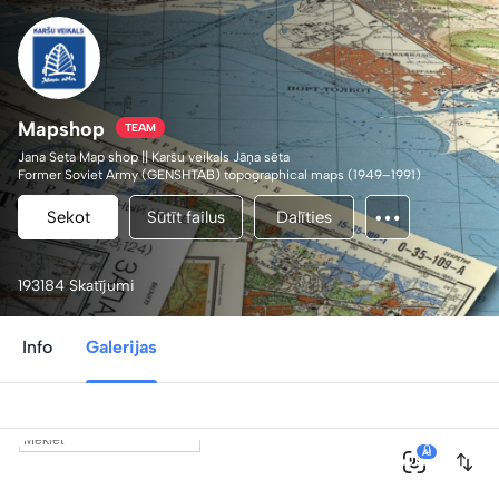
Mapshop
TEAM
Jana Seta Map shop || Karšu veikals Jāņa sēta
Former Soviet Army (GENSHTAB) topographical maps (1949–1991)
Other historical maps
.
Sekot
Sūtīt failus
Dalīties
193184 Skatījumi
Info
Galerijas
0
AI