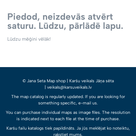
Piedod, neizdevās atvērt
saturu. Lūdzu, pārlādē lapu.
Lūdzu mēģini vēlāk!
© Jana Seta Map shop | Karšu veikals Jāņa sēta
| veikals@karsuveikals.lv
The map catalog is regularly updated. If you are looking for
something specific, e-mail us.
You can purchase individual maps as image files. The resolution
is indicated next to each file at the time of purchase.
Karšu failu katalogs tiek papildināts. Ja jūs meklējat ko noteiktu,
rakstiet mums.